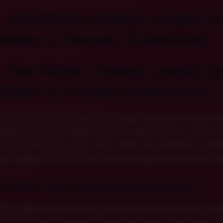
 Alat Musik Vintage Langka u
lektor & Pemain Profesional
 Alat Musik Vintage Langka u
lektor & Pemain Profesional
 klasik dari era keemasan musik, dengan suara yang membuat bulu 
atkan alat musik vintage asli yang sudah terkurasi. Setiap ins
ngga Anda tidak perlu ragu. Suara otentik yang dihasilkan sungguh
nya bagaimana suara asli dari alat musik legendaris bisa dihadirkan
Koleksi Gitar Klasik yang Autentik
60-an hingga gitar listrik langka, semua tersedia dengan garansi keas
kurator ahli untuk memastikan kondisi dan karakter suara terbaik. Kol