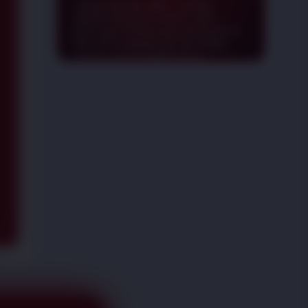
"POL4D benar-benar membantu
saya mendapatkan piano tegak
antik impian. Proses kurasi
mereka sangat transparan, saya
puas."