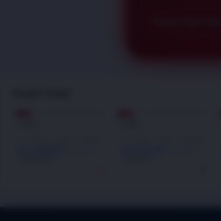
Tentu, POL4D memiliki
beli, dan mengikuti a
Bisakah saya menc
POL4D menyediakan 
langsung. Untuk pemb
Produk Terkait
-2%
-1%
POL4D
TOGEL
I5
|
16GB
|
512GB
|
RTX3050
I7
|
16GB
|
512GB
|
RTX5050
Rp 11.500.000
Rp 22.887.000
Rp 12.799.000
Rp 21.999.000
Terjual 200+
Terjual 20+