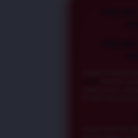
POL4D -
Ko
POL4D -
Ko
Bayangkan menemukan gitar
POL4D
, Anda bisa mendap
sertifikat keaslian, sehi
Pernahkah Anda bertanya-ta
Dari gitar akustik tahun 19
gitar telah diperiksa oleh 