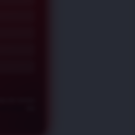
ng dan temukan
sik vintage
atau