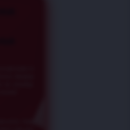
ntuk
ntuk
kuduk berdiri. Di
trumen dilengkapi
 tak tertandingi.
 kembali?
lian penuh. Setiap
ektor sejati pasti