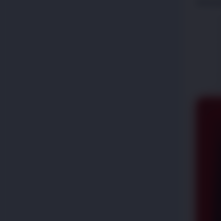
Inform