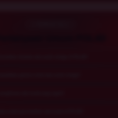
★ PREMIUM FAQ ★
Pertanyaan Umum POL4D
astikan keaslian alat musik vintage di POL4D?
POL4D telah melalui kurasi ketat oleh tim ahli, termasuk pengecekan no
tentisitas komponen. Sertifikat keaslian disertakan bersama setiap pemb
ediakan garansi untuk alat musik vintage?
 garansi keaslian seumur hidup. Jika terbukti tidak asli, Anda bisa
balian dana penuh. Garansi juga mencakup kerusakan pengiriman.
pengiriman alat musik yang rapuh?
kemasan khusus dengan bantalan busa dan kardus ganda. Setiap pe
, sehingga aman hingga ke tangan Anda.
as untuk para kolektor alat musik di POL4D?