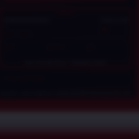
— READY —
PASARAN REKOMENDASI
ANGKA UTAMA
-
-
-
-
Tipe:
Conf:
BBFS
ANGKA IKUT
SHIO
-
-
-
Tips: Ini simulasi hiburan. Tetap bijak & disiplin.
3 Alternatif Angka
Disclaimer: Hasil di halaman ini random (simulasi), bukan acuan hasil resmi.