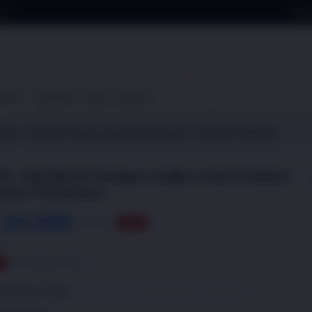
al
TOG
OL4D
BANDAR TOGEL ONLINE
L4D - Alat Musik Vintage Langka untuk Kolektor & Pemain Profesional
 - Alat Musik Vintage Langka untuk Kolektor
main Profesional
 10.000
Rp 50.000
-90%
2
SKU:
BANDAR TOGEL
ndingkan Produk
Bandingkan hingga 5 produk dengan bantuan AI