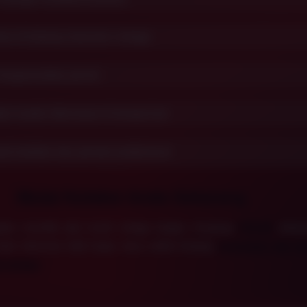
an di bidang instrumen vintage
fungsionalitas penuh
dak mudah ditemukan di tempat lain
k kolektor dan pemain profesional
Mulai Koleksi Anda Sekarang
an memiliki alat musik vintage langka. Kunjungi
POL4D
sekara
uk informasi lebih lanjut, baca artikel tentang
perawatan alat mu
 vintage
.